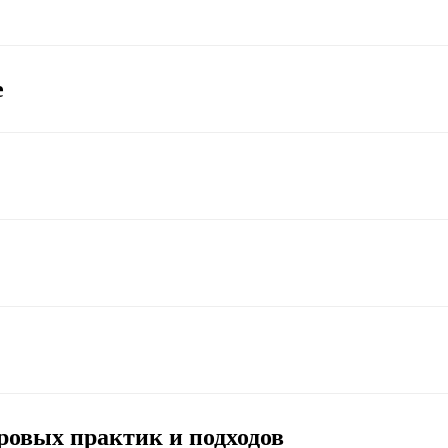
е
5
Много л
ровых практик и подходов