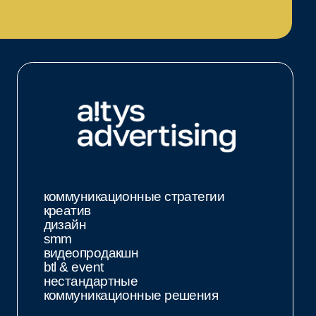
уникационные стратегии
тив
йн
опродакшн
 event
андартные
уникационные решения
ых услуг.
истане, Грузии, Армении,