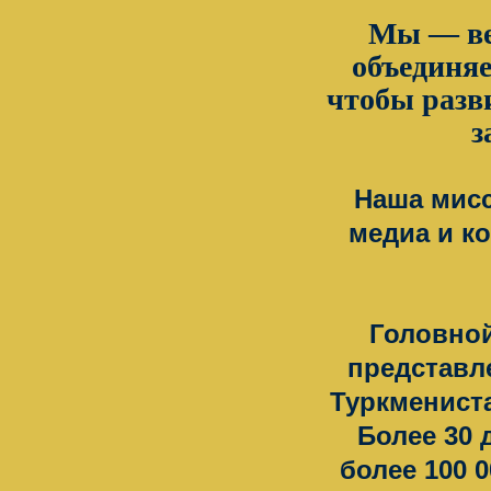
Мы — ве
объединяе
чтобы разви
з
Наша мисс
медиа и к
Головной
представл
Туркмениста
Более 30 
более 100 