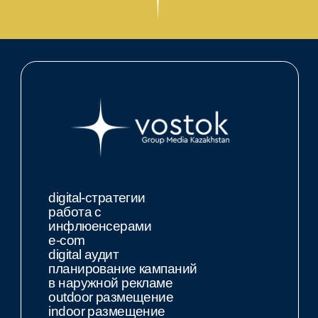
digital-стратегии
комм
работа с
креа
инфлюенсерами
диза
e-com
smm
digital аудит
виде
планирование кампаний
btl &
в наружной рекламе
нест
outdoor размещение
комм
indoor размещение
еждународные и локальные агентства полного спектра рекламн
дставлены в Узбекистане, Кыргызстане, Таджикистане, Туркмен