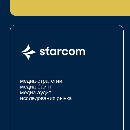
медиа-стратегии
медиа-баинг
медиа аудит
исследования рынка
Vostok Group – коммуникационная группа, объединяющая м
Головной офис расположен в Казахстане, но так же мы пре
Азербайджане и Монголии.