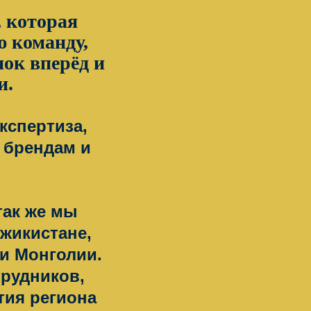
 которая
ю команду,
нок вперёд и
и.
кспертиза,
 брендам и
так же мы
жикистане,
 и Монголии.
трудников,
тия региона